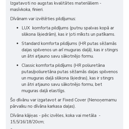
Izgatavoti no augstas kvalitātes materiāliem -
masīvkoka, finieri.
Dīvānam var izvēlēties pildījumus:
LUX komforta pildījums (putnu spalvas kopā ar
silikona šķiedrām), kas ir ļoti mīksts un patīkams.
Standard komforta pildījums (HR putas sēžamās
daļas spilvenos un arī muguras daļā), kas ir stingrs
un ātri atjauno savu sākotnējo formu.
Classic komforta pildījums (HR poliuretāna
putas/poliuretāna putas sēžamās daļas spilvenos
un muguras daļā silikona šķiedras), kas ir stingrs
un ātri atjauno savu sākotnējo formu, bet
muguras daļā elastīgs.
Šo dīvānu var izgatavot ar Fixed Cover (Nenoņemamu
pārvalku no dīvāna karkasa daļas).
Dīvāna kājiņas - pēc izvēles, koka vai metāla -
15,5/16/18/20cm;