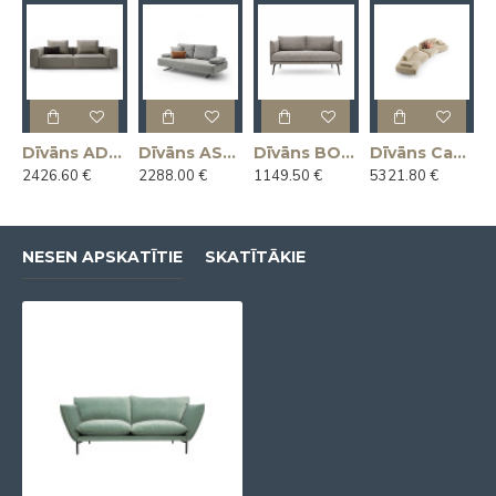
Dīvāns ADAM 266x104x65h (Ražots Itālijā)
Dīvāns ASSO 225x112x92h (Ražots Itālijā)
Dīvāns BOON 145x81x78h (Ražots Itālijā)
Dīvāns Capriccio 412x130x45h (Ražots Itālijā)
2426.60 €
2288.00 €
1149.50 €
5321.80 €
NESEN APSKATĪTIE
SKATĪTĀKIE