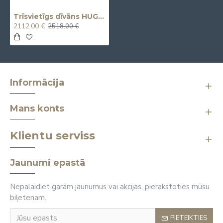
Trīsvietīgs dīvāns HUGO (3seater)
2112.00 €
2518.00 €
Informācija
Mans konts
Klientu serviss
Jaunumi epastā
Nepalaidiet garām jaunumus vai akcijas, pierakstoties mūsu
biļetenam.
PIETEIKTIES