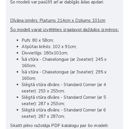
Šo modeli var pasūtīt arī ar dabīgās ādas apdari.
Dīvāna izmērs: Platums 214cm x Dziļums 101cm
Šo modeli varat izvēlēties izgatavot dažādos izmēros:
Pufs: 80 x 58cm;
Atpūtas krēsls: 102 x 91cm;
Divvietīgs: 180x101cm;
Īsā stūra - Chaiselongue (ar 2seater): 245 x
160cm;
Īsā stūra - Chaiselongue (ar 3seater): 295 x
160cm;
Slēgtā stūra dīvāns - Standard Corner (ar 4
seater): 253 x 253cm;
Slēgtā stūra dīvāns - Standard Corner (ar 5
seater): 287 x 253cm;
Slēgtā stūra dīvāns - Standard Corner (ar 6
seater): 287 x 287cm;
Skatīt pilno ražotāja PDF katalogu par šo modeli: